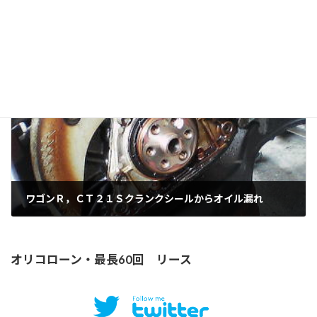
ＢＭＷ３２５（Ａ２５）WBAAD21 昭和６３年式 走行２３万キロ エンスト後始動できない
2005年4月20日
次の記事
ワゴンＲ，ＣＴ２１Ｓクランクシールからオイル漏れ
2005年5月17日
オリコローン・最長60回 リース