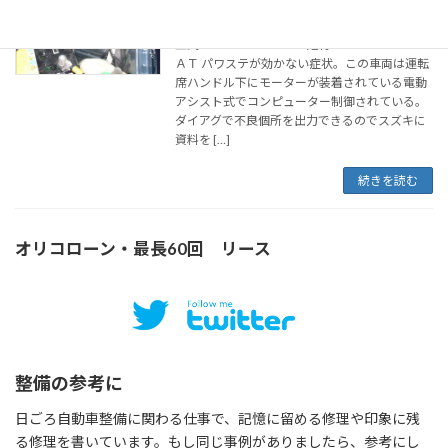
2004年10月30日
型式 Ｅ－ＣＴ２１Ｓ 走行７８０００ km
ＡＴ パワステが効かない症状。この車両は運転
席ハンドル下にモーターが装着されている電動
アシスト式でコンピューター制御されている。
ダイアグで不良個所を出力できるのでスズキに
資料を […]
続きを読む
オリコローン・最長60回 リース
整備の参考に
日ごろ自動車整備に関わる仕事で、記憶に留める修理や印象に残
る修理を書いています。もし同じ事例がありましたら、参考にし