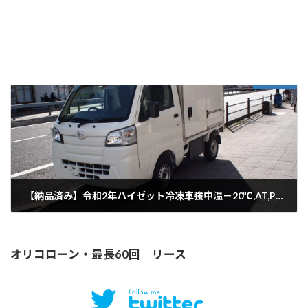
【納品済み】平成29年ハイゼット冷凍車強中温－20℃,AT,PS,AC,予備検付き２コンプ積替え車デンソー
2023年1月17日
次の記事
【納品済み】令和2年ハイゼット冷凍車強中温－20℃,AT,PS,AC,予備検付き２コンプ積替え車デンソー
2023年2月2日
オリコローン・最長60回 リース